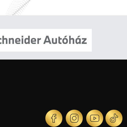
Ünnepi koncert
Határon Túli Magyar Zenészek
Szimfonikus Zenekara
Miskolc, Művészetek Háza
Pálúr János és Sztathatosz
Sebestyén közös koncertje
Orgona és hegedű
Pécs, Bazilika
Kovács Szilárd Ferenc
orgonakoncertje