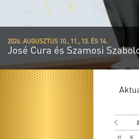
2026. AUGUSZTUS
OrgonaPont
Nyáresti orgonakoncert
Aktu
«
H
K