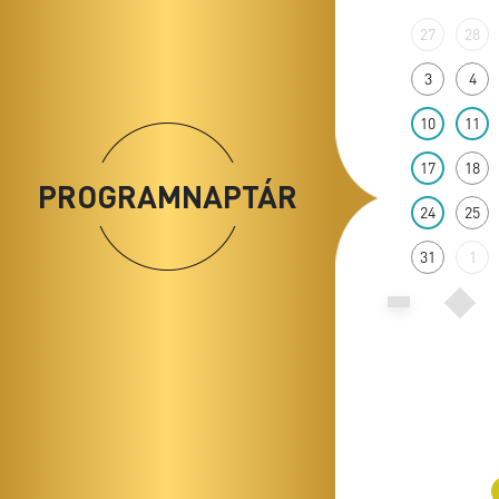
27
28
3
4
10
11
17
18
PROGRAMNAPTÁR
24
25
31
1