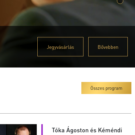
Jegyvásárlás
Bővebben
Összes program
Tóka Ágoston és Kéméndi