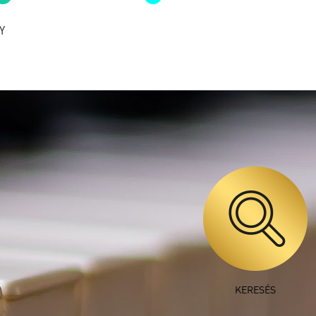
Pécs, Bazilika
Y
José Cura és Szamosi
Szabolcs közös koncertje
Esztergom, Nagyboldogasszony- és
Szent Adalbert-főszékesegyház
Balatoni Sándor és Bartha
Noémi közös koncertje
Orgona és hegedű
KERESÉS
Balatonboglár, Szent Kereszt
Felmagasztalása templom