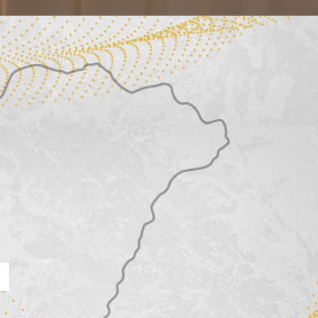
José Cura és Szamosi
Szabolcs közös koncertje
Békéscsaba, Evangélikus
Nagytemplom
José Cura és Szamosi
Szabolcs közös koncertje
Debrecen, Református Nagytemplom