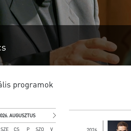
ek országszerte
ális programok
2026. AUGUSZTUS
»
SZE
CS
P
SZO
V
2026.