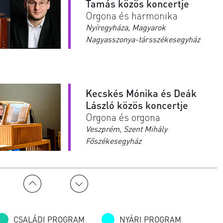
Tamás közös koncertje
Orgona és harmonika
Nyíregyháza, Magyarok
Nagyasszonya-társszékesegyház
Kecskés Mónika és Deák
László közös koncertje
Orgona és orgona
Veszprém, Szent Mihály
Főszékesegyház
José Cura és Szamosi
Szabolcs közös koncertje
CSALÁDI PROGRAM
NYÁRI PROGRAM