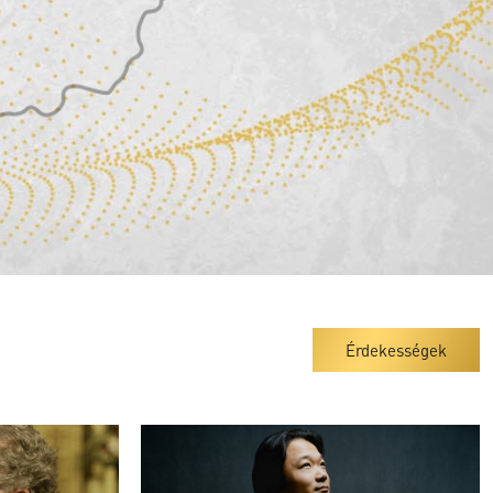
Kriszta Kinga és Horváth
István közös koncertje
Veszprém, Szentháromság tér
Túri-Nagy János és Szélpál
Szilveszter közös koncertje
Érdekességek
Orgona és Bariton
Martfű, Szent Tamás apostol
templom