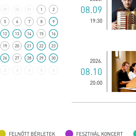
08.09
29
30
31
1
2
19:30
5
6
7
8
9
12
13
14
15
16
19
20
21
22
23
26
27
28
29
30
2026.
08.10
2
3
4
5
6
20:00
2026.
08.10
FELNŐTT BÉRLETEK
FESZTIVÁL KONCERT