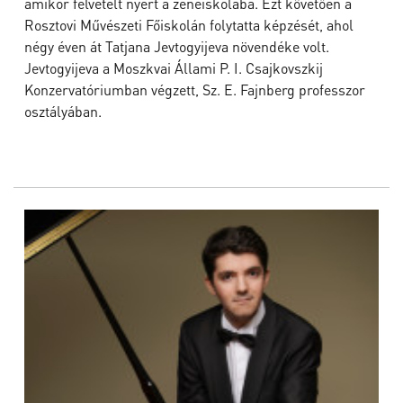
amikor felvételt nyert a zeneiskolába. Ezt követően a
Rosztovi Művészeti Főiskolán folytatta képzését, ahol
négy éven át Tatjana Jevtogyijeva növendéke volt.
Jevtogyijeva a Moszkvai Állami P. I. Csajkovszkij
Konzervatóriumban végzett, Sz. E. Fajnberg professzor
osztályában.