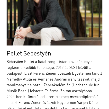
Pellet Sebestyén
Sébastien Pellet a fiatal zongoristanemzedék egyik
legkiemelkedőbb tehetsége. 2018 és 2021 között a
budapesti Liszt Ferenc Zeneművészeti Egyetemen tanult
Némethy Attila és Kemenes András irányításával, majd
tanulmányait a bázeli Zeneakadémián (Hochschule für
Musik Basel) folytatta Fejérvári Zoltán osztályában.
2025-ben kitüntetéssel szerezte meg mesterdiplomáját
a Liszt Ferenc Zeneművészeti Egyetemen Várjon Dénes
növendékeként. Jelenleg doktori tanulmányait folytatja.