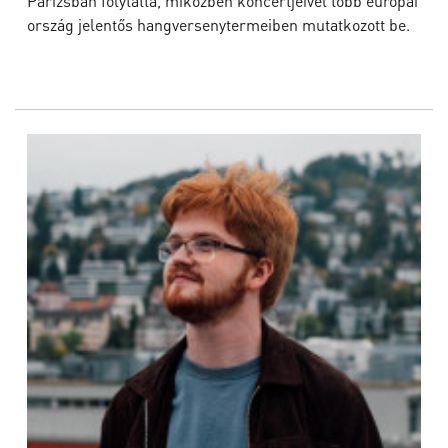
Párizsban folytatta, miközben koncertjeivel több európai
ország jelentős hangversenytermeiben mutatkozott be.