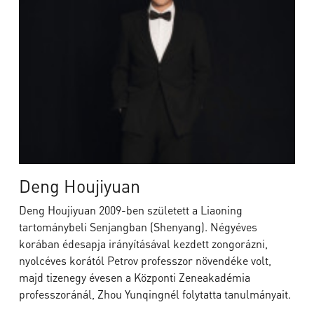
Deng Houjiyuan
Deng Houjiyuan 2009-ben született a Liaoning
tartománybeli Senjangban (Shenyang). Négyéves
korában édesapja irányításával kezdett zongorázni,
nyolcéves korától Petrov professzor növendéke volt,
majd tizenegy évesen a Központi Zeneakadémia
professzoránál, Zhou Yunqingnél folytatta tanulmányait.