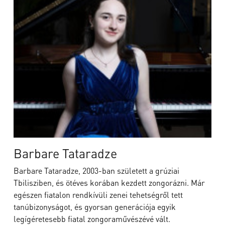
Barbare Tataradze
Barbare Tataradze, 2003-ban született a grúziai
Tbilisziben, és ötéves korában kezdett zongorázni. Már
egészen fiatalon rendkívüli zenei tehetségről tett
tanúbizonyságot, és gyorsan generációja egyik
legígéretesebb fiatal zongoraművészévé vált.