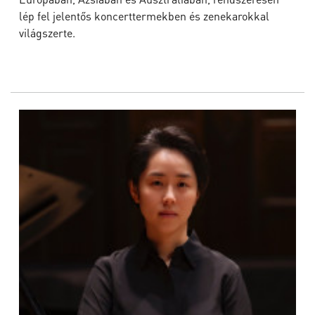
lép fel jelentős koncerttermekben és zenekarokkal
világszerte.