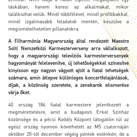
táskában, hanem keresi az alkalmakat, mikor
találkozhat velük. Minél többfélével, minél profibbakkal,
minél izgalmasabb feladatok mentén, készülve a
megismételhetetlen pillanatokra.
A Filharmónia Magyarország által rendezett Maestro
Solti Nemzetközi Karmesterverseny arra vállalkozott,
hogy a magyarországi televíziós karmesterversenyek
hagyományát felelevenítve, új lehetőségekkel színesítve
kinyisson egy nagyon vágyott ajtót a fiatal tehetségek
számara, amin átlepve különleges koncertfelajánlások,
díjak, a közönség szeretete, a zenekarok elismerése
várja őket.
40 ország 186 fiatal karmestere jelentkezett a
megmérettetésre, amit a budapesti Erkel Színház
közönsége és a pécsi Kodály Központ látogatóin túl az
egész ország nyomon követhetett az M5 csatornáján
október 20-tól december végéig péntek esténkén, de a