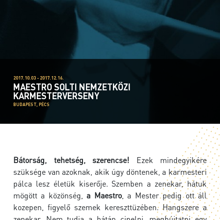
2017.10.03 - 2017.12.16.
MAESTRO SOLTI NEMZETKÖZI
KARMESTERVERSENY
BUDAPEST, PÉCS
Bátorság, tehetség, szerencse!
Ezek mindegyikére
szüksége van azoknak, akik úgy döntenek, a karmesteri
pálca lesz életük kiserője. Szemben a zenekar, hátuk
mögött a közönség,
a Maestro
, a Mester pedig ott áll
kozepen, figyelő szemek kereszttüzében. Hangszere a
zenekar. Nem tudja a hátán cipelni, megbújtatni egy