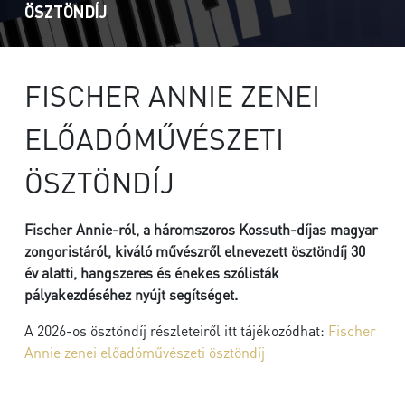
ÖSZTÖNDÍJ
FISCHER ANNIE ZENEI
ELŐADÓMŰVÉSZETI
ÖSZTÖNDÍJ
Fischer Annie-ról, a háromszoros Kossuth-díjas magyar
zongoristáról, kiváló művészről elnevezett ösztöndíj 30
év alatti, hangszeres és énekes szólisták
pályakezdéséhez nyújt segítséget.
A 2026-os ösztöndíj részleteiről itt tájékozódhat:
Fischer
Annie zenei előadóművészeti ösztöndíj