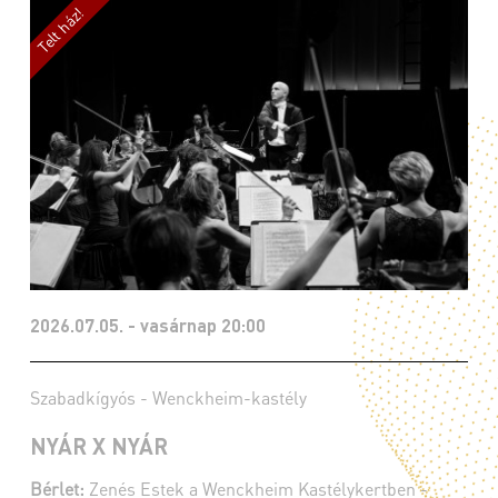
2026.07.05. - vasárnap 20:00
Szabadkígyós - Wenckheim-kastély
NYÁR X NYÁR
Bérlet:
Zenés Estek a Wenckheim Kastélykertben -