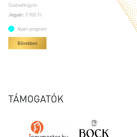
Szabadkígyós
Jegyár:
5 900 Ft
Nyári program
Bővebben
TÁMOGATÓK