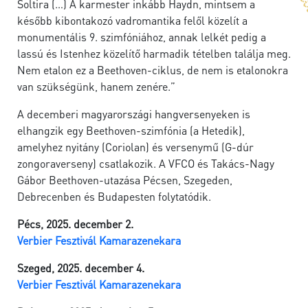
Soltira (…) A karmester inkább Haydn, mintsem a
később kibontakozó vadromantika felől közelít a
monumentális 9. szimfóniához, annak lelkét pedig a
lassú és Istenhez közelítő harmadik tételben találja meg.
Nem etalon ez a Beethoven-ciklus, de nem is etalonokra
van szükségünk, hanem zenére.”
A decemberi magyarországi hangversenyeken is
elhangzik egy Beethoven-szimfónia (a Hetedik),
amelyhez nyitány (Coriolan) és versenymű (G-dúr
zongoraverseny) csatlakozik. A VFCO és Takács-Nagy
Gábor Beethoven-utazása Pécsen, Szegeden,
Debrecenben és Budapesten folytatódik.
Pécs, 2025. december 2.
Verbier Fesztivál Kamarazenekara
Szeged, 2025. december 4.
Verbier Fesztivál Kamarazenekara