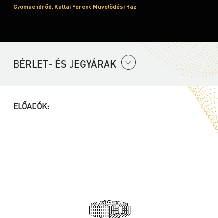
Gyomaendrőd, Kállai Ferenc Művelődési Ház
BÉRLET- ÉS JEGYÁRAK
ELŐADÓK: