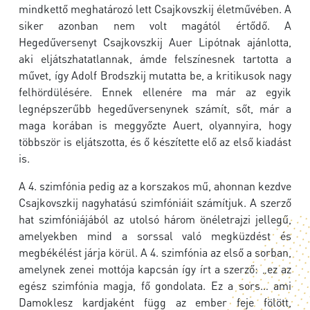
mindkettő meghatározó lett Csajkovszkij életművében. A
siker azonban nem volt magától értődő. A
Hegedűversenyt Csajkovszkij Auer Lipótnak ajánlotta,
aki eljátszhatatlannak, ámde felszínesnek tartotta a
művet, így Adolf Brodszkij mutatta be, a kritikusok nagy
felhördülésére. Ennek ellenére ma már az egyik
legnépszerűbb hegedűversenynek számít, sőt, már a
maga korában is meggyőzte Auert, olyannyira, hogy
többször is eljátszotta, és ő készítette elő az első kiadást
is.
A 4. szimfónia pedig az a korszakos mű, ahonnan kezdve
Csajkovszkij nagyhatású szimfóniáit számítjuk. A szerző
hat szimfóniájából az utolsó három önéletrajzi jellegű,
amelyekben mind a sorssal való megküzdést és
megbékélést járja körül. A 4. szimfónia az első a sorban,
amelynek zenei mottója kapcsán így írt a szerző: „ez az
egész szimfónia magja, fő gondolata. Ez a sors… ami
Damoklesz kardjaként függ az ember feje fölött,