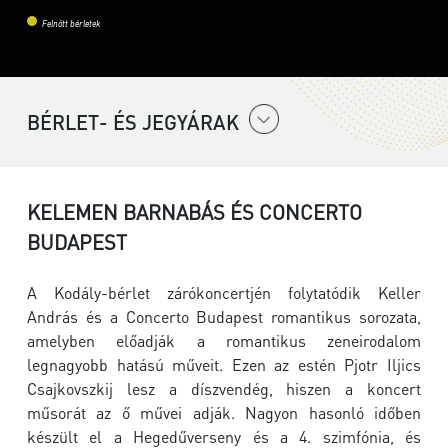
Felnőtt bérletek
BÉRLET- ÉS JEGYÁRAK
KELEMEN BARNABÁS ÉS CONCERTO
BUDAPEST
A Kodály-bérlet zárókoncertjén folytatódik Keller
András és a Concerto Budapest romantikus sorozata,
amelyben előadják a romantikus zeneirodalom
legnagyobb hatású műveit. Ezen az estén Pjotr Iljics
Csajkovszkij lesz a díszvendég, hiszen a koncert
műsorát az ő művei adják. Nagyon hasonló időben
készült el a Hegedűverseny és a 4. szimfónia, és