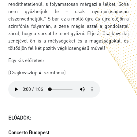
rendíthetetlenül, s folyamatosan mérgezi a lelket. Soha
nem győzhetjük le – csak nyomorúságosan
elszenvedhetjük.” S bár ez a mottó újra és újra előjön a
szimfónia folyamán, a zene mégis azzal a gondolattal
zárul, hogy a sorsot le lehet győzni. Élje át Csajkovszkij
zenéjével ön is a mélységeket és a magasságokat, és
töltődjön fel két pozitív végkicsengésű művel!
Egy kis előzetes:
(Csajkovszkij: 4. szimfónia)
ELŐADÓK:
Concerto Budapest