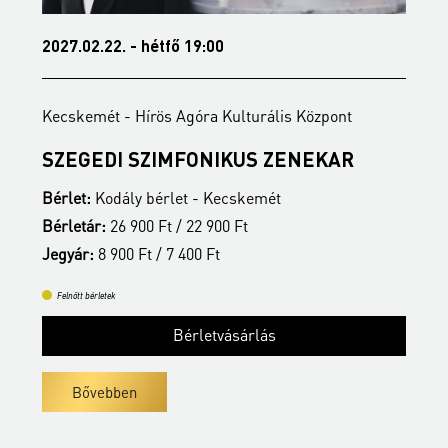
2027.02.22. - hétfő 19:00
2
Kecskemét - Hírös Agóra Kulturális Központ
K
SZEGEDI SZIMFONIKUS ZENEKAR
K
Bérlet:
Kodály bérlet - Kecskemét
B
Bérletár:
26 900 Ft / 22 900 Ft
B
Jegyár:
8 900 Ft / 7 400 Ft
J
Felnőtt bérletek
Bérletvásárlás
Bővebben