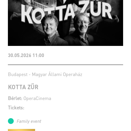
30.05.2026 11:00
Budapest - Magyar Állami Operaház
KOTTA ZŰR
Bérlet:
OperaCinema
Tickets:
Family event