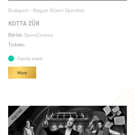
Budapest - Magyar Állami Operaház
KOTTA ZŰR
Bérlet:
OperaCinema
Tickets:
Family event
More