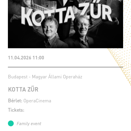
11.04.2026 11:00
Budapest - Magyar Állami Operaház
KOTTA ZŰR
Bérlet:
OperaCinema
Tickets:
Family event