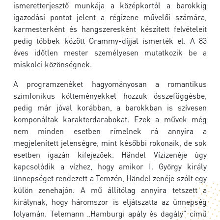
ismeretterjesztő munkája a középkortól a barokkig
igazodási pontot jelent a régizene művelői számára,
karmesterként és hangszeresként készített felvételeit
pedig többek között Grammy-díjjal ismerték el. A 83
éves időtlen mester személyesen mutatkozik be a
miskolci közönségnek.
A programzenéket hagyományosan a romantikus
szimfonikus költeményekkel hozzuk összefüggésbe,
pedig már jóval korábban, a barokkban is szívesen
komponáltak karakterdarabokat. Ezek a művek még
nem minden esetben rímelnek rá annyira a
megjelenített jelenségre, mint későbbi rokonaik, de sok
esetben igazán kifejezőek. Händel Vízizenéje úgy
kapcsolódik a vízhez, hogy amikor I. György király
ünnepséget rendezett a Temzén, Händel zenéje szólt egy
külön zenehajón. A mű állítólag annyira tetszett a
királynak, hogy háromszor is eljátszatta az ünnepség
folyamán. Telemann „Hamburgi apály és dagály” című