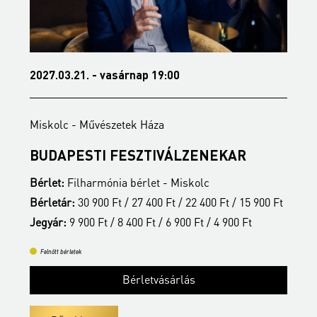
2027.03.21. - vasárnap 19:00
2
Miskolc - Művészetek Háza
M
BUDAPESTI FESZTIVÁLZENEKAR
A
Bérlet:
Filharmónia bérlet - Miskolc
B
t
Bérletár:
30 900 Ft / 27 400 Ft / 22 400 Ft / 15 900 Ft
B
Jegyár:
9 900 Ft / 8 400 Ft / 6 900 Ft / 4 900 Ft
J
Felnőtt bérletek
Bérletvásárlás