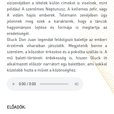
vízizenéjében a tételek külön címeket is viselnek, mint
például A szerelmes Neptunusz, A kellemes zefír, vagy
A vidám hajós emberek. Telemann zenéjében úgy
jelennek meg ezek a karakterek, hogy a táncok
hagyományos lejtése és formája is megtartja az
eredetiségét.
Gluck Don Juan legendát feldolgozó balettje az emberi
érzelmek viharaiban játszódik. Megjelenik benne a
szerelem, a kőszobor érkezése és a pokolba szállás is. A
mű balett-történeti érdekesség is, hiszen Gluck itt
alkalmazott először narrátort egy balettben, ami sokkal
közelebb hozta a művet a közönséghez.
ELŐADÓK: