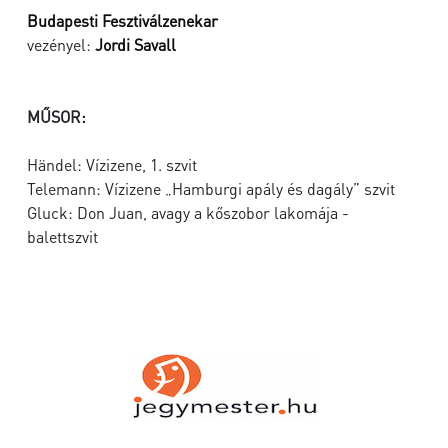
Budapesti Fesztiválzenekar
vezényel:
Jordi Savall
MŰSOR:
Händel: Vízizene, 1. szvit
Telemann: Vízizene „Hamburgi apály és dagály” szvit
Gluck: Don Juan, avagy a kőszobor lakomája -
balettszvit