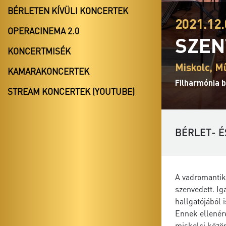
BÉRLETEN KÍVÜLI KONCERTEK
2021.12.
OPERACINEMA 2.0
SZEN
KONCERTMISÉK
Miskolc, M
KAMARAKONCERTEK
Filharmónia b
STREAM KONCERTEK (YOUTUBE)
BÉRLET- É
A vadromantik
szenvedett. Ig
hallgatójából 
Ennek ellenére
miskolci közö