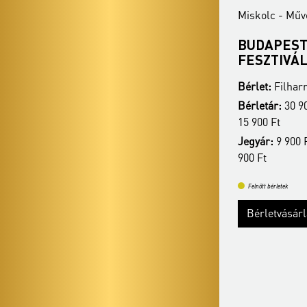
Miskolc - Művészetek Háza
Miskolc - Műv
VERDI ÖRÖK
BUDAPEST
FESZTIVÁ
Bérlet:
Filharmónia bérlet - Miskolc
Bérlet:
Filharm
Bérletár:
30 900 Ft / 27 400 Ft / 22 400 Ft /
Bérletár:
30 90
15 900 Ft
15 900 Ft
Jegyár:
9 900 Ft / 8 400 Ft / 6 900 Ft / 4
Jegyár:
9 900 F
900 Ft
900 Ft
Felnőtt bérletek
Felnőtt bérletek
Bérletvásárlás
Bővebben
Bérletvásár