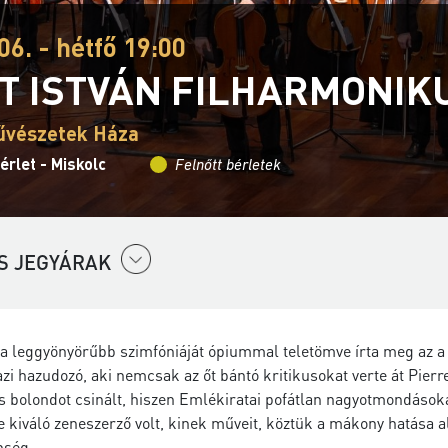
06. - hétfő 19:00
T ISTVÁN FILHARMONIK
űvészetek Háza
érlet - Miskolc
Felnőtt bérletek
S JEGYÁRAK
a leggyönyörűbb szimfóniáját ópiummal teletömve írta meg az a
azi hazudozó, aki nemcsak az őt bántó kritikusokat verte át Pier
is bolondot csinált, hiszen Emlékiratai pofátlan nagyotmondások
 kiváló zeneszerző volt, kinek műveit, köztük a mákony hatása ala
nség