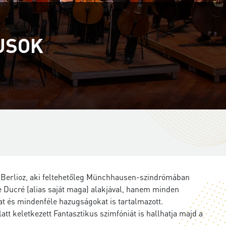
USOK
 Berlioz, aki feltehetőleg Münchhausen-szindrómában
re Ducré (alias saját maga) alakjával, hanem minden
at és mindenféle hazugságokat is tartalmazott.
tt keletkezett Fantasztikus szimfóniát is hallhatja majd a