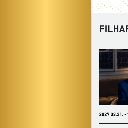
FILHA
2027.02.16. - kedd 19:00
2027.03.21. -