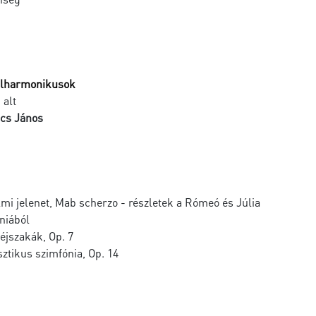
Filharmonikusok
 alt
cs János
lmi jelenet, Mab scherzo - részletek a Rómeó és Júlia
niából
 éjszakák, Op. 7
sztikus szimfónia, Op. 14