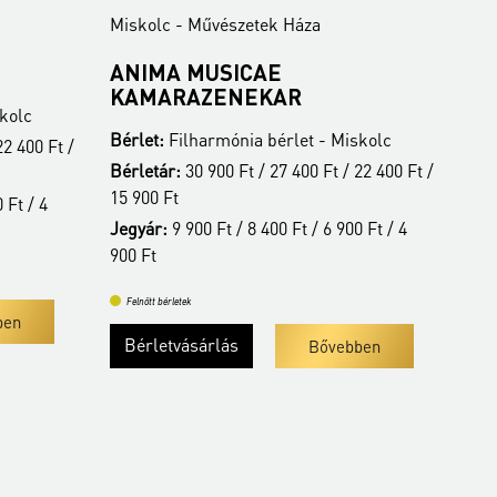
Miskolc - Művészetek Háza
Mis
ANIMA MUSICAE
LI
KAMARAZENEKAR
K
kolc
Bérlet:
Filharmónia bérlet - Miskolc
Bér
22 400 Ft /
Bérletár:
30 900 Ft / 27 400 Ft / 22 400 Ft /
Jeg
15 900 Ft
 Ft / 4
Jegyár:
9 900 Ft / 8 400 Ft / 6 900 Ft / 4
Fe
900 Ft
Felnőtt bérletek
ben
Bérletvásárlás
Bővebben