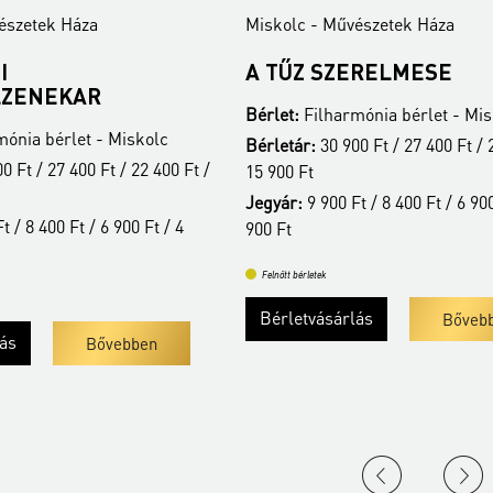
észetek Háza
Miskolc - Művészetek Háza
I
A TŰZ SZERELMESE
LZENEKAR
Bérlet:
Filharmónia bérlet - Mis
ónia bérlet - Miskolc
Bérletár:
30 900 Ft / 27 400 Ft / 
0 Ft / 27 400 Ft / 22 400 Ft /
15 900 Ft
Jegyár:
9 900 Ft / 8 400 Ft / 6 900
t / 8 400 Ft / 6 900 Ft / 4
900 Ft
Felnőtt bérletek
Bérletvásárlás
Bőveb
lás
Bővebben