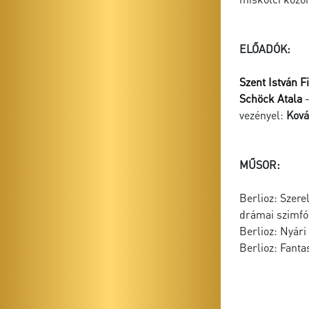
ELŐADÓK:
Szent István 
Schöck Atala
-
vezényel:
Ková
MŰSOR:
Berlioz: Szere
drámai szimfó
Berlioz: Nyári
Berlioz: Fanta