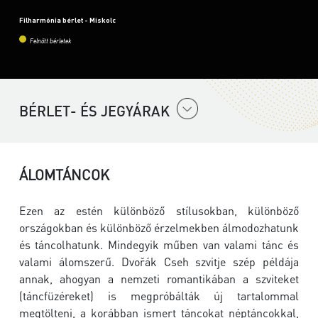
Filharmónia bérlet - Miskolc
Felnőtt bérletek
BÉRLET- ÉS JEGYÁRAK
ÁLOMTÁNCOK
Ezen az estén különböző stílusokban, különböző
országokban és különböző érzelmekben álmodozhatunk
és táncolhatunk. Mindegyik műben van valami tánc és
valami álomszerű. Dvořák Cseh szvitje szép példája
annak, ahogyan a nemzeti romantikában a szviteket
(táncfüzéreket) is megpróbálták új tartalommal
megtölteni, a korábban ismert táncokat néptáncokkal,