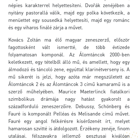
népies karakterrel helyettesíteni. Dvořák zenéjében a
nyitány pastorallá válik, majd egy polka következik, a
menüettet egy sousedká helyettesíti, majd egy románc
és egy viharos finálé zárja a művet.
Kovács Zoltán ma élő magyar zeneszerző, először
fagottosként vált ismertté, de több évtizede
folyamatosan komponál. Az Álomtáncok 2000-ben
keletkezett, egy tételből álló mű, és amellett, hogy egy
álmodozó és táncoló zene, egyúttal klarinétverseny is. A
mű sikerét is jelzi, hogy azóta már megszületett az
Álomtáncok 2 és az Álomtáncok 3 című kamaramű is a
szerző műhelyében. Maurice Maeterlinck fiatalkori
szimbolikus drámája nagy hatást gyakorolt a
századforduló zeneszerzőire. Debussy, Schönberg és
Fauré is komponált Pelléas és Melisande című művet.
Fauré egy angol felkérésre kísérőzenét írt, melyet
hamarosan szvitté is átdolgozott. Érzékeny zenéje, finom
utalásai, félszavakra jellemző gesztusai kiválóan