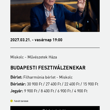
2027.03.21. - vasárnap 19:00
2
Miskolc - Művészetek Háza
M
BUDAPESTI FESZTIVÁLZENEKAR
A
Bérlet:
Filharmónia bérlet - Miskolc
B
t
Bérletár:
30 900 Ft / 27 400 Ft / 22 400 Ft / 15 900 Ft
B
Jegyár:
9 900 Ft / 8 400 Ft / 6 900 Ft / 4 900 Ft
J
Felnőtt bérletek