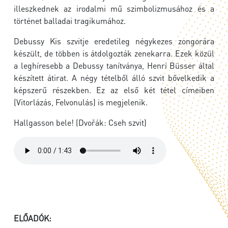
illeszkednek az irodalmi mű szimbolizmusához és a
történet balladai tragikumához.
Debussy Kis szvitje eredetileg négykezes zongorára
készült, de többen is átdolgozták zenekarra. Ezek közül
a leghíresebb a Debussy tanítványa, Henri Büsser által
készített átirat. A négy tételből álló szvit bővelkedik a
képszerű részekben. Ez az első két tétel címeiben
(Vitorlázás, Felvonulás) is megjelenik.
Hallgasson bele! (Dvořák: Cseh szvit)
ELŐADÓK: