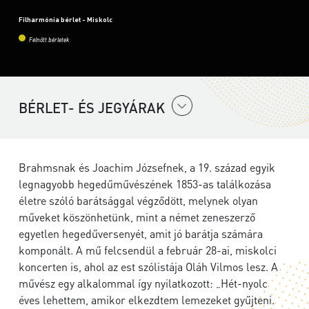
Filharmónia bérlet - Miskolc
Felnőtt bérletek
BÉRLET- ÉS JEGYÁRAK
Brahmsnak és Joachim Józsefnek, a 19. század egyik
legnagyobb hegedűművészének 1853-as találkozása
életre szóló barátsággal végződött, melynek olyan
műveket köszönhetünk, mint a német zeneszerző
egyetlen hegedűversenyét, amit jó barátja számára
komponált. A mű felcsendül a február 28-ai, miskolci
koncerten is, ahol az est szólistája Oláh Vilmos lesz. A
művész egy alkalommal így nyilatkozott: „Hét-nyolc
éves lehettem, amikor elkezdtem lemezeket gyűjteni.