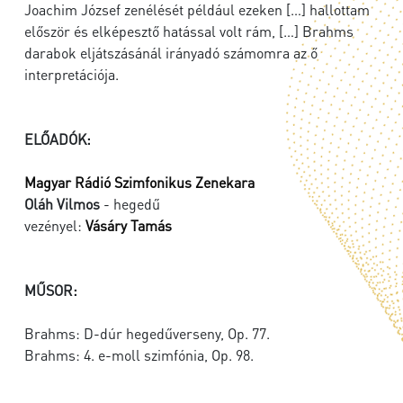
Joachim József zenélését például ezeken […] hallottam
először és elképesztő hatással volt rám, […] Brahms
darabok eljátszásánál irányadó számomra az ő
interpretációja.
ELŐADÓK:
Magyar Rádió Szimfonikus Zenekara
Oláh Vilmos
- hegedű
vezényel:
Vásáry Tamás
MŰSOR:
Brahms: D-dúr hegedűverseny, Op. 77.
Brahms: 4. e-moll szimfónia, Op. 98.