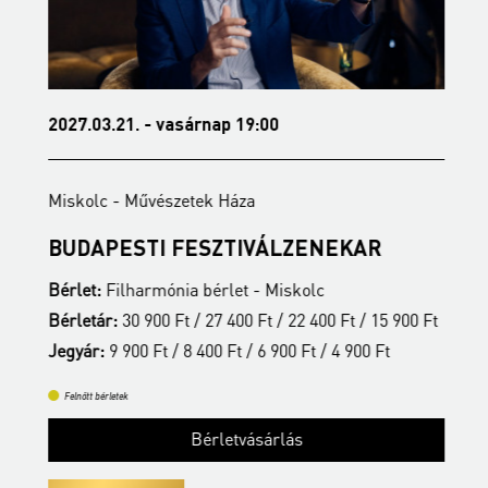
2027.03.21. - vasárnap 19:00
2
Miskolc - Művészetek Háza
M
BUDAPESTI FESZTIVÁLZENEKAR
A
Bérlet:
Filharmónia bérlet - Miskolc
B
t
Bérletár:
30 900 Ft / 27 400 Ft / 22 400 Ft / 15 900 Ft
B
Jegyár:
9 900 Ft / 8 400 Ft / 6 900 Ft / 4 900 Ft
J
Felnőtt bérletek
Bérletvásárlás