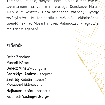
komponált miséje, melynek bemutatóján a meglepetés
szólista nem más volt, mint felesége, Constanze. Május
1-én a Művészetek Háza színpadán Vashegyi György
vezényletével is fantasztikus szólisták előadásában
csendülnek fel Mozart művei. Kalandozzunk együtt a
régizene világában!
ELŐADÓK:
Orfeo Zenekar
Purcell Kórus
Berecz Mihály
- zongora
Csereklyei Andrea
- szoprán
Szutrély Katalin
- szoprán
Komáromi Márton
- tenor
Najbauer Lóránt
- basszus
vezényel:
Vashegyi György