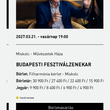
2027.03.21. - vasárnap 19:00
2
Miskolc - Művészetek Háza
M
BUDAPESTI FESZTIVÁLZENEKAR
A
Bérlet:
Filharmónia bérlet - Miskolc
B
t
Bérletár:
30 900 Ft / 27 400 Ft / 22 400 Ft / 15 900 Ft
B
Jegyár:
9 900 Ft / 8 400 Ft / 6 900 Ft / 4 900 Ft
J
Felnőtt bérletek
Bérletvásárlás