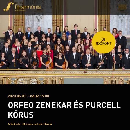
2023.05.01. - hétfő 19:00
ORFEO ZENEKAR ÉS PURCELL
KÓRUS
Miskolc, Művészetek Háza