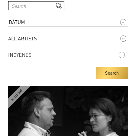
INGYENES
Search